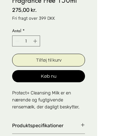
Fragrance Free 150ml
Pris
275,00 kr.
Fri fragt over 399 DKK
Antal
*
Tilføj til kurv
Køb nu
Protect+ Cleansing Milk er en
nærende og fugtgivende
rensemælk, der dagligt beskytter,
genopretter og beroliger huden.
Produktspecifikationer
Denne formel renser huden
ubesværet, mens den styrker