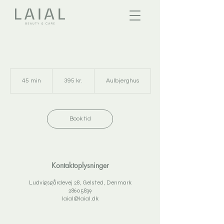
395
danske
45 min
4
395 kr.
Aulbjerghus
kroner
5
m
i
n
Book tid
Kontaktoplysninger
Ludvigsgårdevej 28, Gelsted, Denmark
28605839
laial@laial.dk